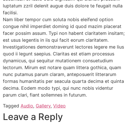
luptatum zzril delenit augue duis dolore te feugait nulla
facilisi.
Nam liber tempor cum soluta nobis eleifend option
congue nihil imperdiet doming id quod mazim placerat
facer possim assum. Typi non habent claritatem insitam;
est usus legentis in iis qui facit eorum claritatem.
Investigationes demonstraverunt lectores legere me lius
quod ii legunt saepius. Claritas est etiam processus
dynamicus, qui sequitur mutationem consuetudium
lectorum. Mirum est notare quam littera gothica, quam
nunc putamus parum claram, anteposuerit litterarum
formas humanitatis per seacula quarta decima et quinta
decima. Eodem modo typi, qui nunc nobis videntur
parum clari, fiant sollemnes in futurum.
Tagged
Audio
,
Gallery
,
Video
Leave a Reply